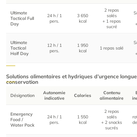
Désignation
Autonomie
Calories
Contenu
C
2 repas
indicative
alimentaire
Ultimate
S
24 h / 1
3 650
salés
Tactical Full
pers.
kcal
+ 1 repas
Day
sucré
Ultimate
S
12 h / 1
1 950
Tactical
1 repas salé
pers.
kcal
Half Day
Solutions alimentaires et hydriques d’urgence longue
conservation
Autonomie
Contenu
Désignation
Calories
indicative
alimentaire
in
Désignation
Autonomie
Calories
Contenu
2 repas
indicative
alimentaire
in
Emergency
24 h / 1
1 550
salés
ra
Food /
pers.
kcal
+ 2 snacks
de
Water Pack
sucrés