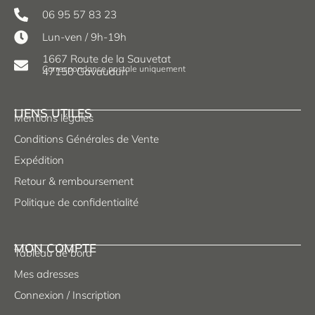
06 95 57 83 23
Lun-ven / 9h-19h
1667 Route de la Sauvetat
Correspondance postale uniquement
47150 Gavaudun
LIENS UTILES
Mentions légales
Conditions Générales de Vente
Expédition
Retour & remboursement
Politique de confidentialité
MON COMPTE
Tableau de bord
Mes adresses
Connexion / Inscription