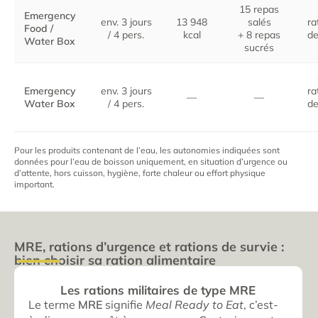
15 repas
Emergency
env. 3 jours
13 948
salés
ra
Food /
/ 4 pers.
kcal
+ 8 repas
de
Water Box
sucrés
Emergency
env. 3 jours
ra
—
—
Water Box
/ 4 pers.
de
Pour les produits contenant de l’eau, les autonomies indiquées sont
données pour l’eau de boisson uniquement, en situation d’urgence ou
d’attente, hors cuisson, hygiène, forte chaleur ou effort physique
important.
MRE, rations d’urgence et rations de survie :
bien choisir sa ration alimentaire
Les rations militaires de type MRE
Le terme
MRE
signifie
Meal Ready to Eat
, c’est-