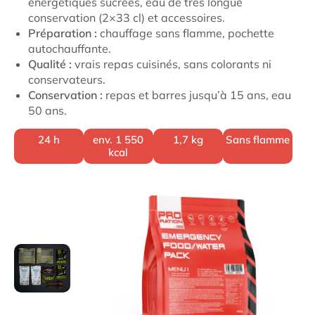
énergétiques sucrées, eau de très longue
conservation (2×33 cl) et accessoires.
Préparation :
chauffage sans flamme, pochette
autochauffante.
Qualité :
vrais repas cuisinés, sans colorants ni
conservateurs.
Conservation :
repas et barres jusqu’à 15 ans, eau
50 ans.
24 h
env. 1 550
1,7 kg
Sans flamme
kcal