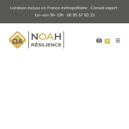
Livraison incluse en France métropolitaine · Conseil expert :
lun–ven 9h–19h · 06 95 57 83 23
0
Rations alimentaires longue
conservation
MRE, stockage et eau