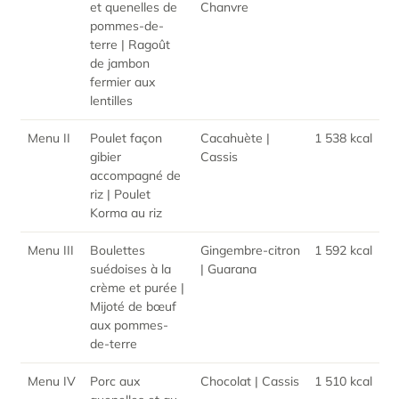
et quenelles de
Chanvre
pommes-de-
terre
|
Ragoût
de jambon
fermier aux
lentilles
Menu II
Poulet façon
Cacahuète |
1 538 kcal
gibier
Cassis
accompagné de
riz | Poulet
Korma au riz
Menu III
Boulettes
Gingembre-citron
1 592 kcal
suédoises à la
| Guarana
crème et purée |
Mijoté de bœuf
aux pommes-
de-terre
Menu IV
Porc aux
Chocolat | Cassis
1 510 kcal