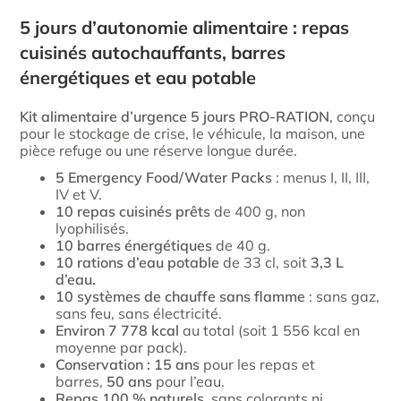
5 jours d’autonomie alimentaire : repas
cuisinés autochauffants, barres
énergétiques et eau potable
Kit alimentaire d’urgence 5 jours PRO-RATION
, conçu
pour le stockage de crise, le véhicule, la maison, une
pièce refuge ou une réserve longue durée.
5 Emergency Food/Water Packs
: menus I, II, III,
IV et V.
10 repas cuisinés prêts
de 400 g, non
lyophilisés.
10 barres énergétiques
de 40 g.
10 rations d’eau potable
de 33 cl, soit
3,3 L
d’eau.
10 systèmes de chauffe sans flamme
: sans gaz,
sans feu, sans électricité.
Environ 7 778 kcal
au total (soit 1 556 kcal en
moyenne par pack).
Conservation : 15 ans
pour les repas et
barres,
50 ans
pour l’eau.
Repas 100 % naturels
, sans colorants ni