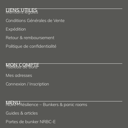
LIENS UTILES
Mentions légales
Conditions Générales de Vente
Expédition
Retour & remboursement
Politique de confidentialité
MON COMPTE
Tableau de bord
Mes adresses
Connexion / Inscription
MENU
NOAH Résilience – Bunkers & panic rooms
Guides & articles
Portes de bunker NRBC-E