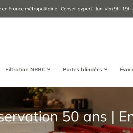
e en France métropolitaine · Conseil expert : lun–ven 9h–19h
Filtration NRBC
Portes blindées
Évac
servation 50 ans | 