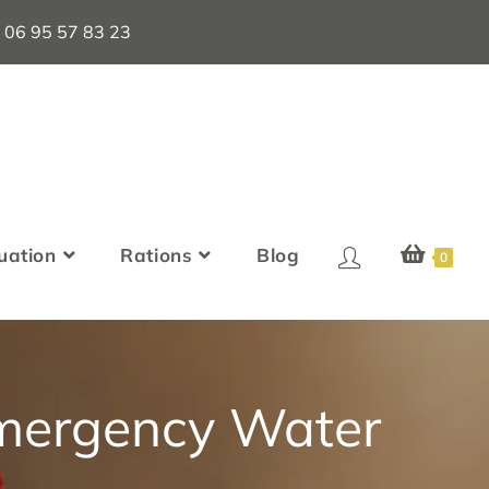
 · 06 95 57 83 23
uation
Rations
Blog
0
Emergency Water