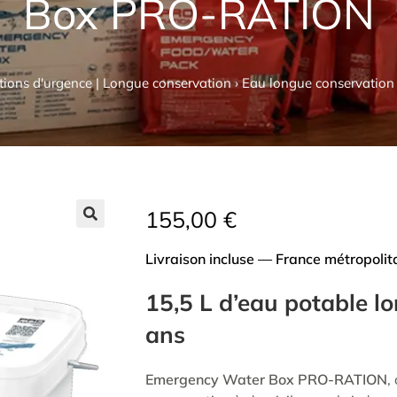
Box PRO-RATION
tions d'urgence | Longue conservation
›
Eau longue conservatio
155,00
€
Livraison incluse — France métropolit
15,5 L d’eau potable l
ans
Emergency Water Box PRO-RATION
,