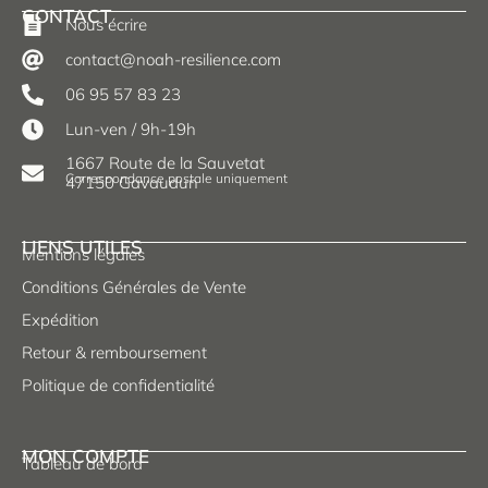
CONTACT
Nous écrire
contact@noah-resilience.com
06 95 57 83 23
Lun-ven / 9h-19h
1667 Route de la Sauvetat
Correspondance postale uniquement
47150 Gavaudun
LIENS UTILES
Mentions légales
Conditions Générales de Vente
Expédition
Retour & remboursement
Politique de confidentialité
MON COMPTE
Tableau de bord