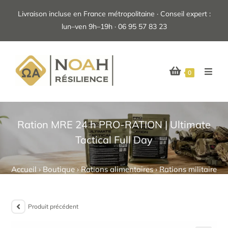
Livraison incluse en France métropolitaine · Conseil expert :
lun–ven 9h–19h · 06 95 57 83 23
0
Ration MRE 24 h PRO-RATION | Ultimate
Tactical Full Day
Accueil
›
Boutique
›
Rations alimentaires
›
Rations militaires
Produit précédent