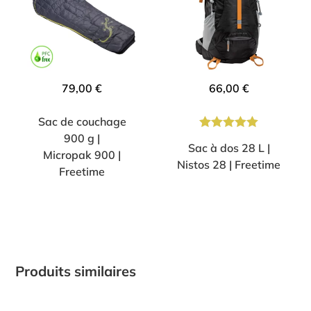
79,00
€
66,00
€
Sac de couchage
900 g |
Note
5.00
Sac à dos 28 L |
Micropak 900 |
sur 5
Nistos 28 | Freetime
Freetime
Produits similaires