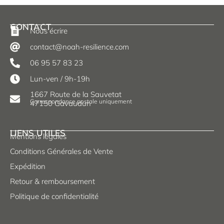
CONTACT
Nous écrire
contact@noah-resilience.com
06 95 57 83 23
Lun-ven / 9h-19h
1667 Route de la Sauvetat
Correspondance postale uniquement
47150 Gavaudun
LIENS UTILES
Mentions légales
Conditions Générales de Vente
Expédition
Retour & remboursement
Politique de confidentialité