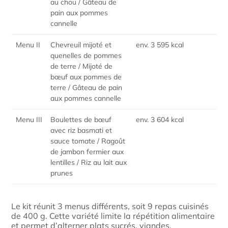
au chou / Gâteau de
pain aux pommes
cannelle
Menu II
Chevreuil mijoté et
env. 3 595 kcal
quenelles de pommes
de terre / Mijoté de
bœuf aux pommes de
terre / Gâteau de pain
aux pommes cannelle
Menu III
Boulettes de bœuf
env. 3 604 kcal
avec riz basmati et
sauce tomate / Ragoût
de jambon fermier aux
lentilles / Riz au lait aux
prunes
Le kit réunit 3 menus différents, soit 9 repas cuisinés
de 400 g. Cette variété limite la répétition alimentaire
et permet d’alterner plats sucrés, viandes,