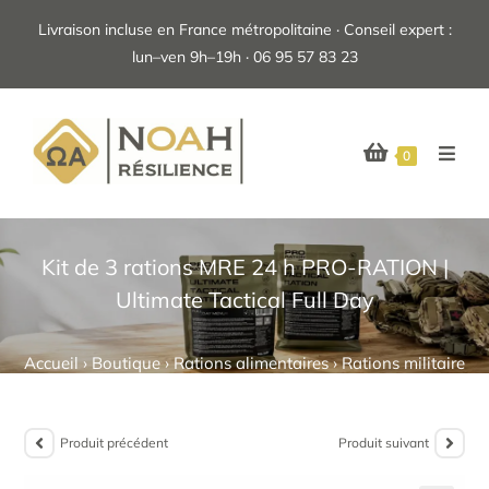
Livraison incluse en France métropolitaine · Conseil expert :
lun–ven 9h–19h · 06 95 57 83 23
0
Kit de 3 rations MRE 24 h PRO-RATION |
Ultimate Tactical Full Day
Accueil
›
Boutique
›
Rations alimentaires
›
Rations militaires
Produit précédent
Produit suivant