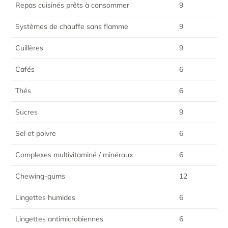
Repas cuisinés prêts à consommer
9
Systèmes de chauffe sans flamme
9
Cuillères
9
Cafés
6
Thés
6
Sucres
9
Sel et poivre
6
Complexes multivitaminé / minéraux
6
Chewing-gums
12
Lingettes humides
6
Lingettes antimicrobiennes
6