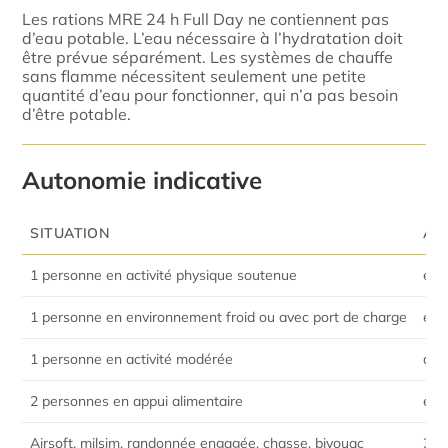
Les rations MRE 24 h Full Day ne contiennent pas
d’eau potable. L’eau nécessaire à l’hydratation doit
être prévue séparément. Les systèmes de chauffe
sans flamme nécessitent seulement une petite
quantité d’eau pour fonctionner, qui n’a pas besoin
d’être potable.
Autonomie indicative
SITUATION
AU
1 personne en activité physique soutenue
env
1 personne en environnement froid ou avec port de charge
envi
1 personne en activité modérée
app
2 personnes en appui alimentaire
env
Airsoft, milsim, randonnée engagée, chasse, bivouac
3 j