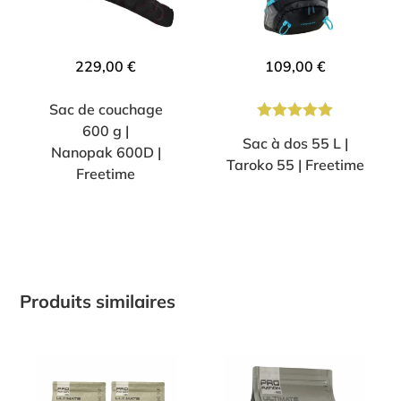
229,00
€
109,00
€
Sac de couchage
600 g |
Note
5.00
Sac à dos 55 L |
Nanopak 600D |
sur 5
Taroko 55 | Freetime
Freetime
Produits similaires