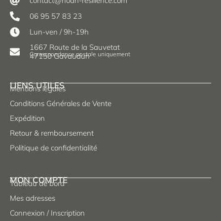
contact@noah-resilience.com
06 95 57 83 23
Lun-ven / 9h-19h
1667 Route de la Sauvetat
Correspondance postale uniquement
47150 Gavaudun
LIENS UTILES
Mentions légales
Conditions Générales de Vente
Expédition
Retour & remboursement
Politique de confidentialité
MON COMPTE
Tableau de bord
Mes adresses
Connexion / Inscription